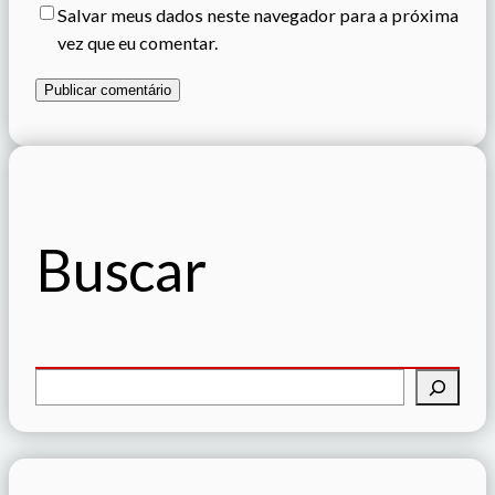
Salvar meus dados neste navegador para a próxima
vez que eu comentar.
Buscar
P
e
s
q
u