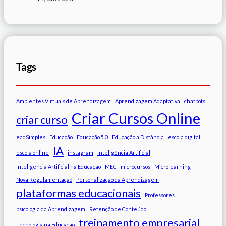
Tags
Ambientes Virtuais de Aprendizagem
Aprendizagem Adaptativa
chatbots
Criar Cursos Online
criar curso
eadSimples
Educação
Educação 5.0
Educação a Distância
escola digital
IA
escola online
instagram
Inteligência Artificial
Inteligência Artificial na Educação
MEC
microcursos
Microlearning
Nova Regulamentação
Personalização da Aprendizagem
plataformas educacionais
Professores
psicologia da Aprendizagem
Retenção de Conteúdo
treinamento empresarial
Tecnologia na Educação